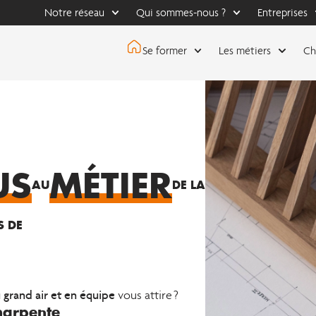
Notre réseau
Qui sommes-nous ?
Entreprises
Se former
Les métiers
Ch
US
MÉTIER
AU
DE LA
S DE
u grand air et en équipe
vous attire ?
harpente