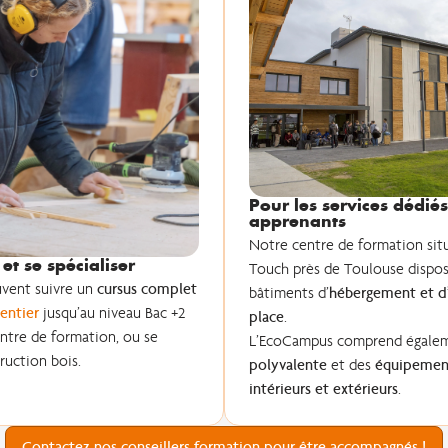
Pour les services dédié
apprenants
Notre centre de formation situ
et se spécialiser
Touch près de Toulouse dispo
vent suivre un
cursus complet
bâtiments d’
hébergement et d’
entier
jusqu’au niveau Bac +2
place
.
ntre de formation, ou se
L’EcoCampus comprend égale
ruction bois.
polyvalente
et des
équipement
intérieurs et extérieurs
.
Contactez nos conseillers formation pour être accompagnés !