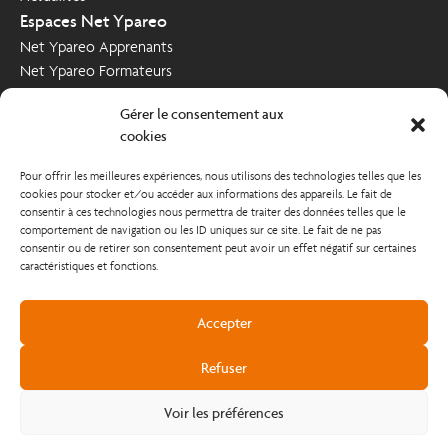
Espaces Net Ypareo
Net Ypareo Apprenants
Net Ypareo Formateurs
Net Ypareo Entreprises
Gérer le consentement aux
Nous contacter
cookies
Demande d’informations
Pour offrir les meilleures expériences, nous utilisons des technologies telles que les
Poser votre candidature
cookies pour stocker et/ou accéder aux informations des appareils. Le fait de
Nous soutenir
consentir à ces technologies nous permettra de traiter des données telles que le
comportement de navigation ou les ID uniques sur ce site. Le fait de ne pas
Comment nous soutenir ?
consentir ou de retirer son consentement peut avoir un effet négatif sur certaines
caractéristiques et fonctions.
Accepter
Refuser
Copyright @2023
Voir les préférences
Mentions légales et Conditions Générales d'Utilisation