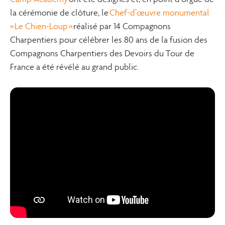
la cérémonie de clôture, le
Chef-d’œuvre monumental
« Le Chien-Loup »
réalisé par 14 Compagnons
Charpentiers pour célébrer les 80 ans de la fusion des
Compagnons Charpentiers des Devoirs du Tour de
France a été révélé au grand public.